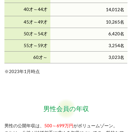
40才～44才
14,012名
45才～49才
10,265名
50才～54才
6,420名
55才～59才
3,254名
60才～
3,023名
※2023年1月時点
男性会員の年収
男性の公開年収は、
500～699万円
がボリュームゾーン。