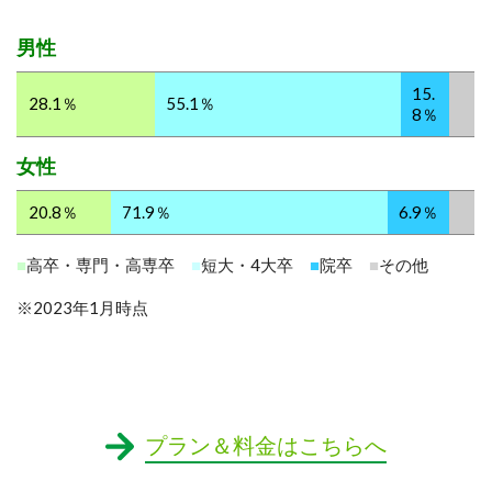
男性
15.
28.1％
55.1％
8％
女性
20.8％
71.9％
6.9％
■
高卒・専門・高専卒
■
短大・4大卒
■
院卒
■
その他
※2023年1月時点
プラン＆料金はこちらへ